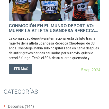
CONMOCIÓN EN EL MUNDO DEPORTIVO:
MUERE LA ATLETA UGANDESA REBECCA
CHEPTEGEI TRAS BRUTAL AGRESIÓN
La comunidad deportiva internacional está de luto tras la
muerte de la atleta ugandesa Rebecca Cheptegei, de 33
años. Cheptegei había sido hospitalizada en Kenia después
de sufrir graves heridas causadas por su novio, quien le
prendió fuego. Tenía el 80% de su cuerpo quemado y
falleció cuatro días después. Este ataque ha dejado
conmocionado al mundo del deporte.
LEER MÁS
5 sep 2024
CATEGORÍAS
Deportes
(144)