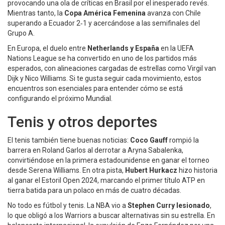
provocando una ola de críticas en Brasil por el inesperado revés.
Mientras tanto, la
Copa América Femenina
avanza con Chile
superando a Ecuador 2‑1 y acercándose a las semifinales del
Grupo A.
En Europa, el duelo entre
Netherlands y España
en la UEFA
Nations League se ha convertido en uno de los partidos más
esperados, con alineaciones cargadas de estrellas como Virgil van
Dijk y Nico Williams. Si te gusta seguir cada movimiento, estos
encuentros son esenciales para entender cómo se está
configurando el próximo Mundial.
Tenis y otros deportes
El tenis también tiene buenas noticias:
Coco Gauff
rompió la
barrera en Roland Garlos al derrotar a Aryna Sabalenka,
convirtiéndose en la primera estadounidense en ganar el torneo
desde Serena Williams. En otra pista,
Hubert Hurkacz
hizo historia
al ganar el Estoril Open 2024, marcando el primer título ATP en
tierra batida para un polaco en más de cuatro décadas.
No todo es fútbol y tenis. La NBA vio a
Stephen Curry lesionado
,
lo que obligó a los Warriors a buscar alternativas sin su estrella. En