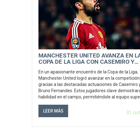
MANCHESTER UNITED AVANZA EN L
COPA DE LA LIGA CON CASEMIRO Y
BRUNO FERNANDES COMO
En un apasionante encuentro de la Copa de la Liga,
PROTAGONISTAS
Manchester United logró avanzar en la competición
gracias a las destacadas actuaciones de Casemiro 
Bruno Fernandes. Estos jugadores clave demostrar
habilidad en el campo, permitiéndole al equipo supe
Leicester City. La victoria no sólo reafirma la fuerza 
equipo sino también la estrategia acertada que expl
LEER MÁS
31 oc
máximo el talento de sus estrellas.