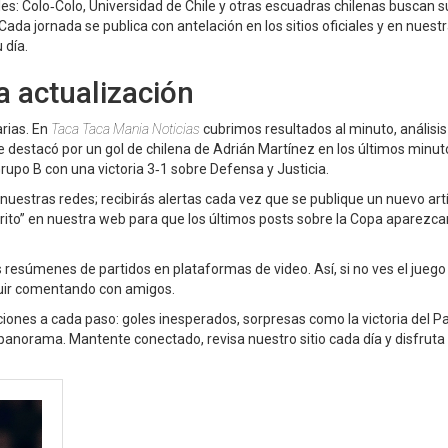
es: Colo‑Colo, Universidad de Chile y otras escuadras chilenas buscan 
ada jornada se publica con antelación en los sitios oficiales y en nuest
 día.
 actualización
arias. En
Taca Taca Mania Noticias
cubrimos resultados al minuto, análisis
se destacó por un gol de chilena de Adrián Martínez en los últimos minut
rupo B con una victoria 3‑1 sobre Defensa y Justicia.
e nuestras redes; recibirás alertas cada vez que se publique un nuevo artí
ito” en nuestra web para que los últimos posts sobre la Copa aparezca
os resúmenes de partidos en plataformas de video. Así, si no ves el juego 
guir comentando con amigos.
iones a cada paso: goles inesperados, sorpresas como la victoria del Pa
anorama. Mantente conectado, revisa nuestro sitio cada día y disfruta 