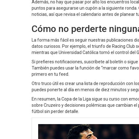
Además, no hay que pasar por alto los encuentros local
puntos para asegurarse un cupón a la siguiente ronda. C
noticias, así que revisa el calendario antes de planear tu
Cómo no perderte ninguna
La forma más fácil es seguir nuestras publicaciones di
datos curiosos. Por ejemplo, el triunfo de Racing Club 
mientras que Universidad Católica tomó el control del G
Si prefieres notificaciones, suscríbete al boletín o sigu
También puedes usar la función de “marcar como favor
primero en tu feed.
Otro truco útil es crear una lista de reproducción con l
puedes ponerte al día en menos de diez minutos y se
En resumen, la Copa de la Liga sigue su curso con emoc
sobre Cruzeiro y decisiones polémicas que cambian el p
fútbol sin perder detalle.