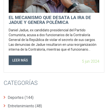
EL MECANISMO QUE DESATA LA IRA DE
JADUE Y GENERA POLÉMICA
Daniel Jadue, ex candidato presidencial del Partido
Comunista, acusa a dos funcionarios de la Contraloría
General de la República de violar el secreto de sus cargos.
Las denuncias de Jadue resultaron en una reorganización
interna de la Contraloría, mientras que el funcionario
Prunes revela presuntas irregularidades en el proyecto
estrella de Jadue.
LEER MÁS
5 jun 2024
CATEGORÍAS
Deportes
(144)
Entretenimiento
(48)