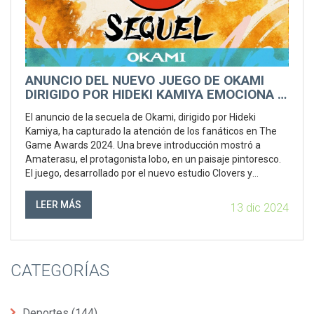
ANUNCIO DEL NUEVO JUEGO DE OKAMI
DIRIGIDO POR HIDEKI KAMIYA EMOCIONA A
LOS FANS
El anuncio de la secuela de Okami, dirigido por Hideki
Kamiya, ha capturado la atención de los fanáticos en The
Game Awards 2024. Una breve introducción mostró a
Amaterasu, el protagonista lobo, en un paisaje pintoresco.
El juego, desarrollado por el nuevo estudio Clovers y
publicado por Capcom, promete continuar la historia del
original, aunque sin fecha o plataformas confirmadas.
LEER MÁS
13 dic 2024
CATEGORÍAS
Deportes
(144)