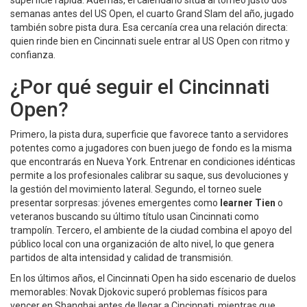
superficie rápida. Además, el calendario sitúa al torneo justo dos
semanas antes del
US Open
,
el cuarto Grand Slam del año, jugado
también sobre pista dura
. Esa cercanía crea una relación directa:
quien rinde bien en Cincinnati suele entrar al US Open con ritmo y
confianza.
¿Por qué seguir el Cincinnati
Open?
Primero, la
pista dura
,
superficie que favorece tanto a servidores
potentes como a jugadores con buen juego de fondo
es la misma
que encontrarás en Nueva York. Entrenar en condiciones idénticas
permite a los profesionales calibrar su saque, sus devoluciones y
la gestión del movimiento lateral. Segundo, el torneo suele
presentar sorpresas: jóvenes emergentes como
learner Tien
o
veteranos buscando su último título usan Cincinnati como
trampolín. Tercero, el ambiente de la ciudad combina el apoyo del
público local con una organización de alto nivel, lo que genera
partidos de alta intensidad y calidad de transmisión.
En los últimos años, el Cincinnati Open ha sido escenario de duelos
memorables: Novak Djokovic superó problemas físicos para
vencer en Shanghai antes de llegar a Cincinnati, mientras que