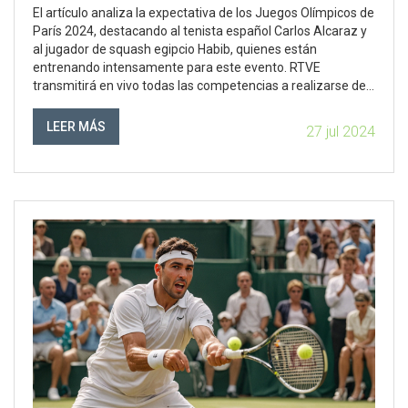
DE PARÍS
El artículo analiza la expectativa de los Juegos Olímpicos de
París 2024, destacando al tenista español Carlos Alcaraz y
al jugador de squash egipcio Habib, quienes están
entrenando intensamente para este evento. RTVE
transmitirá en vivo todas las competencias a realizarse del
26 de julio al 11 de agosto de 2024. Se presentarán 32
deportes, incluyendo nuevas disciplinas como el surf, el
LEER MÁS
27 jul 2024
skateboarding, la escalada, el karate y el breakdance.