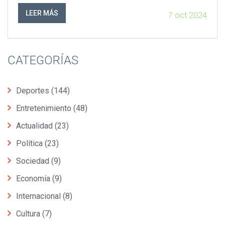
del resultado final que sugiere una derrota de O'Higgins. Un
acercamiento detallado de la acción en tiempo real de este
LEER MÁS
7 oct 2024
enfrentamiento futbolístico.
CATEGORÍAS
Deportes
(144)
Entretenimiento
(48)
Actualidad
(23)
Política
(23)
Sociedad
(9)
Economía
(9)
Internacional
(8)
Cultura
(7)