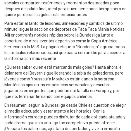
sociales comparten resúmenes y momentos destacados poco
después del pitido final, ideal para quien tiene poco tiempo pero no
quiere perderse los goles más emocionantes.
Para estar al tanto de lesiones, alineaciones y cambios de último
minuto, sigue la sección de deportes de Taca Taca Mania Noticias.
Allí encontrarás noticias rápidas sobre la Bundesliga junto a
cobertura de otros eventos deportivos como la Copa América
Femenina o la MLS. La página etiqueta "Bundesliga" agrupa todos
los artículos relacionados, así que basta con un clic para acceder a
la información más reciente.
¿Quieres saber quién está marcando más goles? Hasta ahora, el
delantero del Bayern sigue liderando la tabla de goleadores, pero
jóvenes como Youssoufa Moukoko están dando la sorpresa.
Mantén los ojos en las estadísticas semanales y descubre
jugadores emergentes que podrían dar la talla en Europa y, por
qué no, terminar firmando con equipos chilenos.
En resumen, seguir la Bundesliga desde Chile es cuestión de elegir
el medio adecuado y estar atento a los horarios. Con la
información correcta puedes disfrutar de cada gol, cada atajada y
cada drama que solo una liga tan competitiva puede ofrecer.
¡Prepara tus palomitas, ajusta tu despertador y vive la emoción