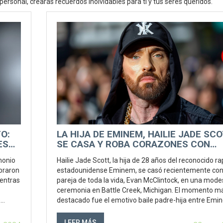
ersonal, crearás recuerdos inolvidables para ti y tus seres queridos.
O:
LA HIJA DE EMINEM, HAILIE JADE SCO
ES
SE CASA Y ROBA CORAZONES CON
EMOTIVO BAILE PADRE-HIJA
monio
Hailie Jade Scott, la hija de 28 años del reconocido r
braron
estadounidense Eminem, se casó recientemente con
ientras
pareja de toda la vida, Evan McClintock, en una mode
ceremonia en Battle Creek, Michigan. El momento m
e
destacado fue el emotivo baile padre-hija entre Emi
ando
Hailie, capturado por fotógrafos y que se volvió viral e
redes sociales.
LEER MÁS