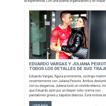
la experiencia. Con una buena organización y un toque p
EDUARDO VARGAS Y JULIANA PEIXOT
TODOS LOS DETALLES DE SUS TRAJ
DE BODA
Eduardo Vargas, figura prominente, contrajo matri
recientemente con Juliana Peixoto. Ambos deslum
con su elegancia; Juliana lució un vestido blanco, m
que Eduardo optó por un blazer color crema con
pantalones grises y zapatos blancos. Esta noticia s
centra en los aspectos visuales de su boda, destac
sus opciones de vestuario.
LEER MÁS