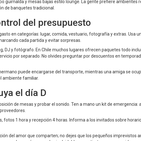
ipo guirnalda y mesas bajas estilo lounge. La gente prefiere ambientes r
ón de banquetes tradicional.
ontrol del presupuesto
 gasto en categorías: lugar, comida, vestuario, fotografía y extras. Usa u
 marcando cada partida y evitar sorpresas.
ng, DJ y fotógrafo. En Chile muchos lugares ofrecen paquetes todo incl
rvicio por separado. No olvides preguntar por descuentos en temporad
n hermano puede encargarse del transporte, mientras una amiga se ocup
l ambiente familiar.
uya el día D
sposición de mesas y probar el sonido. Ten a mano un kit de emergencia: 
e proveedores.
 fotos 1 hora y recepción 4 horas. Informa a los invitados sobre horari
ación del amor que comparten; no dejes que los pequeños imprevistos a