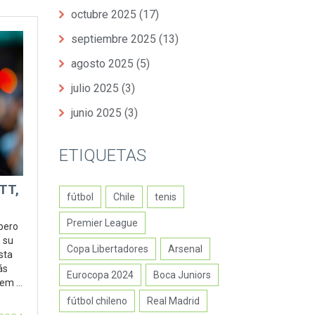
octubre 2025
(17)
septiembre 2025
(13)
agosto 2025
(5)
julio 2025
(3)
junio 2025
(3)
ETIQUETAS
TT,
fútbol
Chile
tenis
Premier League
apero
 su
Copa Libertadores
Arsenal
sta
ás
Eurocopa 2024
Boca Juniors
nem y
n las
fútbol chileno
Real Madrid