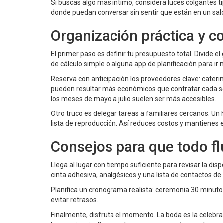
Si buscas algo más íntimo, considera luces colgantes t
donde puedan conversar sin sentir que están en un sal
Organización práctica y c
El primer paso es definir tu presupuesto total. Divide el
de cálculo simple o alguna app de planificación para ir
Reserva con anticipación los proveedores clave: cateri
pueden resultar más económicos que contratar cada se
los meses de mayo a julio suelen ser más accesibles.
Otro truco es delegar tareas a familiares cercanos. U
lista de reproducción. Así reduces costos y mantienes e
Consejos para que todo fl
Llega al lugar con tiempo suficiente para revisar la di
cinta adhesiva, analgésicos y una lista de contactos d
Planifica un cronograma realista: ceremonia 30 minutos,
evitar retrasos.
Finalmente, disfruta el momento. La boda es la celebr