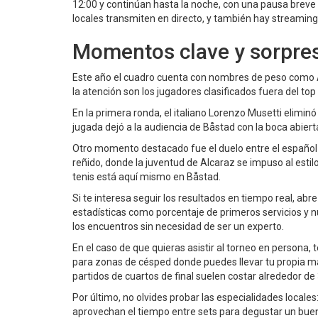
12:00 y continúan hasta la noche, con una pausa breve 
locales transmiten en directo, y también hay streaming 
Momentos clave y sorpre
Este año el cuadro cuenta con nombres de peso como 
la atención son los jugadores clasificados fuera del to
En la primera ronda, el italiano Lorenzo Musetti elimin
jugada dejó a la audiencia de Båstad con la boca abiert
Otro momento destacado fue el duelo entre el español 
reñido, donde la juventud de Alcaraz se impuso al esti
tenis está aquí mismo en Båstad.
Si te interesa seguir los resultados en tiempo real, abre 
estadísticas como porcentaje de primeros servicios y 
los encuentros sin necesidad de ser un experto.
En el caso de que quieras asistir al torneo en person
para zonas de césped donde puedes llevar tu propia man
partidos de cuartos de final suelen costar alrededor de 3
Por último, no olvides probar las especialidades loca
aprovechan el tiempo entre sets para degustar un buen 