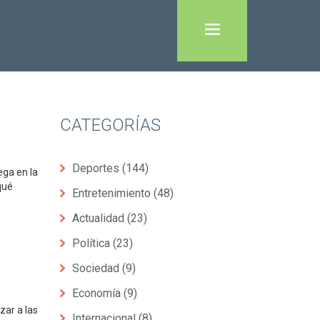
CATEGORÍAS
Deportes
(144)
ega en la
qué
Entretenimiento
(48)
Actualidad
(23)
Política
(23)
Sociedad
(9)
Economía
(9)
zar a las
Internacional
(8)