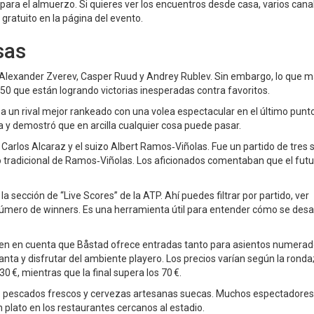
para el almuerzo. Si quieres ver los encuentros desde casa, varios cana
gratuito en la página del evento.
sas
Alexander Zverev, Casper Ruud y Andrey Rublev. Sin embargo, lo que m
p 50 que están logrando victorias inesperadas contra favoritos.
ó a un rival mejor rankeado con una volea espectacular en el último punt
a y demostró que en arcilla cualquier cosa puede pasar.
Carlos Alcaraz y el suizo Albert Ramos‑Viñolas. Fue un partido de tres
lo tradicional de Ramos‑Viñolas. Los aficionados comentaban que el futu
la sección de “Live Scores” de la ATP. Ahí puedes filtrar por partido, ver
número de winners. Es una herramienta útil para entender cómo se desa
a, ten en cuenta que Båstad ofrece entradas tanto para asientos numer
ta y disfrutar del ambiente playero. Los precios varían según la ronda;
0 €, mientras que la final supera los 70 €.
les: pescados frescos y cervezas artesanas suecas. Muchos espectadores
plato en los restaurantes cercanos al estadio.