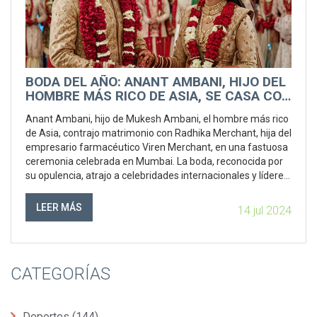
BODA DEL AÑO: ANANT AMBANI, HIJO DEL
HOMBRE MÁS RICO DE ASIA, SE CASA CON
RADHIKA MERCHANT EN UNA CEREMONIA
Anant Ambani, hijo de Mukesh Ambani, el hombre más rico
EXTRAVAGANTE
de Asia, contrajo matrimonio con Radhika Merchant, hija del
empresario farmacéutico Viren Merchant, en una fastuosa
ceremonia celebrada en Mumbai. La boda, reconocida por
su opulencia, atrajo a celebridades internacionales y líderes
globales, defendiendo su título como una de las más caras
y elaboradas de la historia.
LEER MÁS
14 jul 2024
CATEGORÍAS
Deportes
(144)