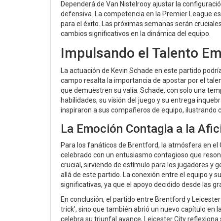
Dependerá de Van Nistelrooy ajustar la configuración
defensiva. La competencia en la Premier League es f
para el éxito. Las próximas semanas serán cruciale
cambios significativos en la dinámica del equipo.
Impulsando el Talento E
La actuación de Kevin Schade en este partido podría 
campo resalta la importancia de apostar por el talen
que demuestren su valía. Schade, con solo una tem
habilidades, su visión del juego y su entrega inquebr
inspiraron a sus compañeros de equipo, ilustrando 
La Emoción Contagia a la Afic
Para los fanáticos de Brentford, la atmósfera en e
celebrado con un entusiasmo contagioso que resonaba
crucial, sirviendo de estímulo para los jugadores
allá de este partido. La conexión entre el equipo y 
significativas, ya que el apoyo decidido desde las g
En conclusión, el partido entre Brentford y Leiceste
trick', sino que también abrió un nuevo capítulo en
celebra su triunfal avance, Leicester City reflexion