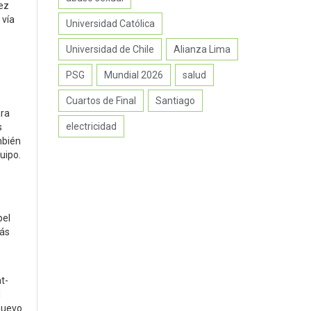
dez
 vía
Universidad Católica
Universidad de Chile
Alianza Lima
PSG
Mundial 2026
salud
Cuartos de Final
Santiago
ara
electricidad
s
mbién
uipo.
pel
más
t-
d
 nuevo