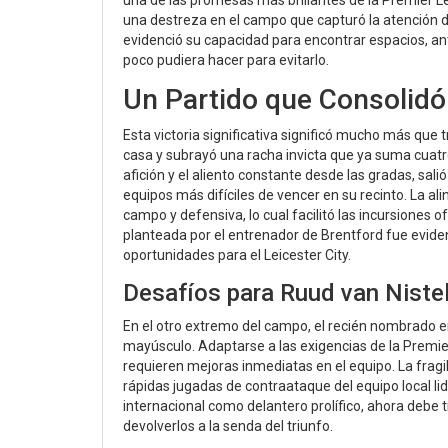
una de las promesas más brillantes de la Premier Le
una destreza en el campo que capturó la atención d
evidenció su capacidad para encontrar espacios, anti
poco pudiera hacer para evitarlo.
Un Partido que Consolidó
Esta victoria significativa significó mucho más que t
casa y subrayó una racha invicta que ya suma cuatr
afición y el aliento constante desde las gradas, sa
equipos más difíciles de vencer en su recinto. La a
campo y defensiva, lo cual facilitó las incursiones
planteada por el entrenador de Brentford fue eviden
oportunidades para el Leicester City.
Desafíos para Ruud van Nistel
En el otro extremo del campo, el recién nombrado en
mayúsculo. Adaptarse a las exigencias de la Premier
requieren mejoras inmediatas en el equipo. La fragi
rápidas jugadas de contraataque del equipo local li
internacional como delantero prolífico, ahora debe tr
devolverlos a la senda del triunfo.