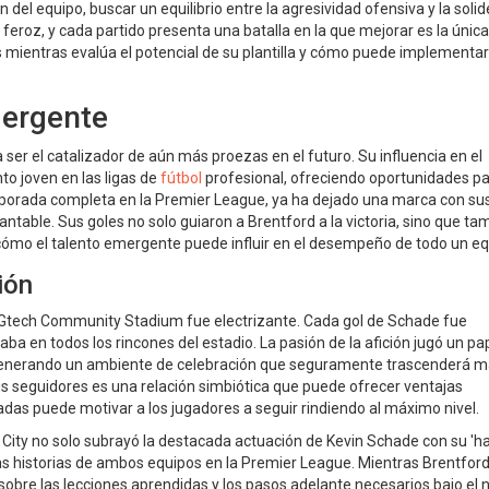
 del equipo, buscar un equilibrio entre la agresividad ofensiva y la soli
eroz, y cada partido presenta una batalla en la que mejorar es la única
s mientras evalúa el potencial de su plantilla y cómo puede implementar
mergente
ser el catalizador de aún más proezas en el futuro. Su influencia en el
to joven en las ligas de
fútbol
profesional, ofreciendo oportunidades p
porada completa en la Premier League, ya ha dejado una marca con su
antable. Sus goles no solo guiaron a Brentford a la victoria, sino que ta
cómo el talento emergente puede influir en el desempeño de todo un eq
ión
l Gtech Community Stadium fue electrizante. Cada gol de Schade fue
 en todos los rincones del estadio. La pasión de la afición jugó un pa
 y generando un ambiente de celebración que seguramente trascenderá 
sus seguidores es una relación simbiótica que puede ofrecer ventajas
radas puede motivar a los jugadores a seguir rindiendo al máximo nivel.
r City no solo subrayó la destacada actuación de Kevin Schade con su 'ha
 las historias de ambos equipos en la Premier League. Mientras Brentfor
a sobre las lecciones aprendidas y los pasos adelante necesarios bajo el