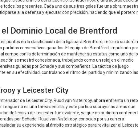
ague. Desde el inicio del encuentro, Schade mostró una actitud decidid
e todos los presentes. Cada uno de sus tres goles fue una obra maestr
ciparse a la defensa y ejecutar con precisión, haciendo que el portero r
 el Dominio Local de Brentford
res puntos en la clasificación de la liga para Brentford; reforzó su domin
o partidos consecutivos ganados. El equipo de Brentford, impulsado por
lió al campo con la determinación de mantener su estatus como uno de l
lineación se mostró cohesionada, trabajando como un reloj en el medio
 ofensivas guiadas por Schade y sus compañeros. La táctica de juego
te en su efectividad, controlando el ritmo del partido y minimizando la
rooy y Leicester City
trenador de Leicester City, Ruud van Nistelrooy, ahora enfrenta un reto
 League no es una tarea sencilla, y este partido subrayó las áreas que
lidad defensiva de Leicester fue evidente, ya que no pudieron contener 
deradas por Schade. Ruud van Nistelrooy, conocido por su carrera
asladar su experiencia al ámbito estratégico para revitalizar al Leiceste