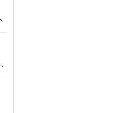
 Ya
e 3