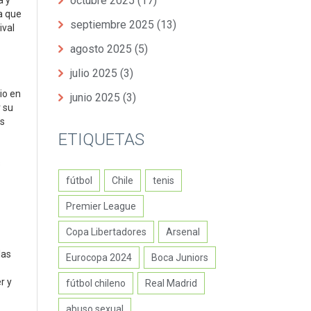
octubre 2025
(17)
a y
a que
septiembre 2025
(13)
ival
agosto 2025
(5)
julio 2025
(3)
io en
junio 2025
(3)
 su
os
ETIQUETAS
s
fútbol
Chile
tenis
Premier League
Copa Libertadores
Arsenal
las
Eurocopa 2024
Boca Juniors
r y
fútbol chileno
Real Madrid
abuso sexual