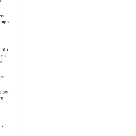
o
eor
quipo
íritu
 es
mó.
 si
o por
ra
vez