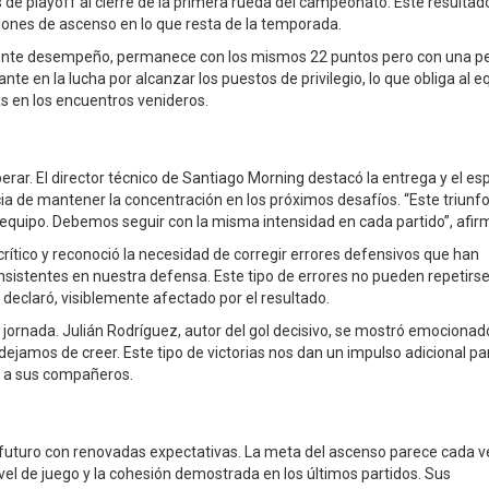
de playoff al cierre de la primera rueda del campeonato. Este resultad
iones de ascenso en lo que resta de la temporada.
aliente desempeño, permanece con los mismos 22 puntos pero con una p
nte en la lucha por alcanzar los puestos de privilegio, lo que obliga al e
s en los encuentros venideros.
perar. El director técnico de Santiago Morning destacó la entrega y el esp
ia de mantener la concentración en los próximos desafíos. “Este triunfo
el equipo. Debemos seguir con la misma intensidad en cada partido”, afir
rítico y reconoció la necesidad de corregir errores defensivos que han
istentes en nuestra defensa. Este tipo de errores no pueden repetirse
declaró, visiblemente afectado por el resultado.
jornada. Julián Rodríguez, autor del gol decisivo, se mostró emocionad
dejamos de creer. Este tipo de victorias nos dan un impulso adicional pa
o a sus compañeros.
 futuro con renovadas expectativas. La meta del ascenso parece cada 
l de juego y la cohesión demostrada en los últimos partidos. Sus