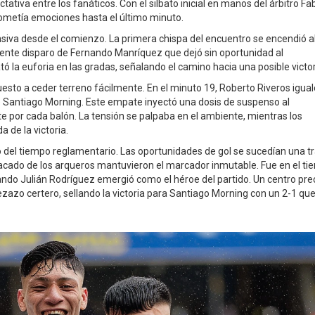
iva entre los fanáticos. Con el silbato inicial en manos del árbitro Fa
rometía emociones hasta el último minuto.
siva desde el comienzo. La primera chispa del encuentro se encendió a
ente disparo de Fernando Manríquez que dejó sin oportunidad al
la euforia en las gradas, señalando el camino hacia una posible victor
sto a ceder terreno fácilmente. En el minuto 19, Roberto Riveros igual
e Santiago Morning. Este empate inyectó una dosis de suspenso al
por cada balón. La tensión se palpaba en el ambiente, mientras los
 de la victoria.
o del tiempo reglamentario. Las oportunidades de gol se sucedían una t
stacado de los arqueros mantuvieron el marcador inmutable. Fue en el t
ndo Julián Rodríguez emergió como el héroe del partido. Un centro pre
zazo certero, sellando la victoria para Santiago Morning con un 2-1 qu