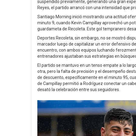
suspendido previamente, generando una gran expectat
Reyes, el partido arrancó con una intensidad que p
Santiago Morning inició mostrando una actitud ofen
minuto 9, cuando Kevin Campillay aprovechó un pot
guardameta de Recoleta. Este gol tempranero desató 
Deportes Recoleta, sin embargo, no se mostró dispue
marcador luego de capitalizar un error defensivo d
encuentro, con ambos equipos luchando ferozmente 
entrenadores ajustaban sus estrategias en búsqueda
El partido se mantuvo en un tenso empate a lo larg
otra, pero la falta de precisión y el desempeño de
de descuento, específicamente en el minuto 95, cua
de Campillay permitió a Rodríguez conectar un cabe
desató la celebración entre sus seguidores.