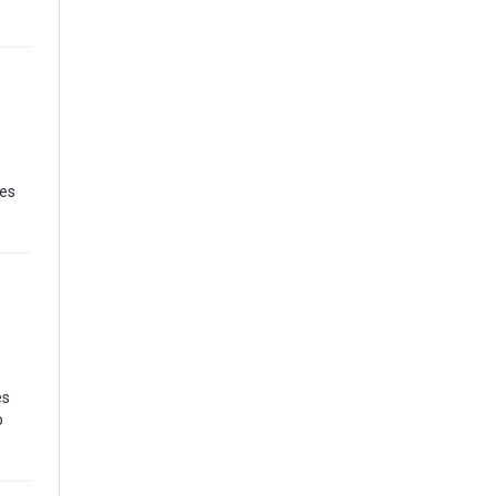
 es
es
o