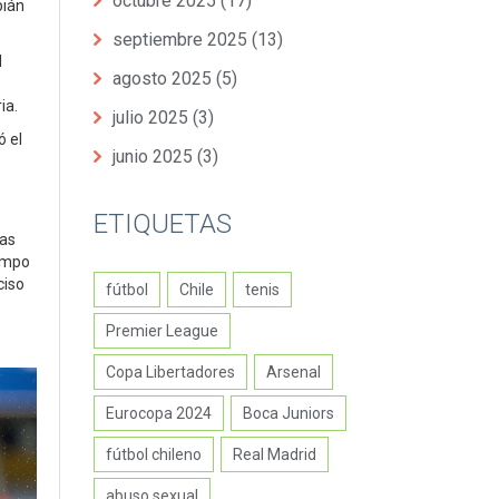
octubre 2025
(17)
bián
septiembre 2025
(13)
l
agosto 2025
(5)
ia.
julio 2025
(3)
ó el
junio 2025
(3)
ETIQUETAS
ras
iempo
ciso
fútbol
Chile
tenis
e
Premier League
Copa Libertadores
Arsenal
Eurocopa 2024
Boca Juniors
fútbol chileno
Real Madrid
abuso sexual