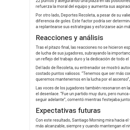
22 puntos y asegurando una plaza en las posiciones 
refuerza la moral del equipo y aumenta sus aspirac
Por otro lado, Deportes Recoleta, a pesar de su v
diferencia de goles. Este factor podría ser determina
a replantearse sus estrategias y esforzarse aún má
Reacciones y análisis
Tras el pitazo final, las reacciones no se hicieron es
de lucha de sus jugadores, subrayando la importanc
un reflejo del trabajo duro y la dedicación de todo 
Del lado de Recoleta, su entrenador se mostró autoc
costado puntos valiosos. “Tenemos que ser más cons
queremos mantenernos en la lucha por el ascenso”, 
Las voces de los jugadores también resonaron en la 
el desenlace. “Fue un partido muy duro, pero nunca 
seguir adelante”, comentó mientras festejaba junt
Expectativas futuras
Con este resultado, Santiago Morning mira hacia el
más alcanzable, siempre y cuando mantengan el nive